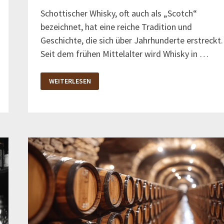
Schottischer Whisky, oft auch als „Scotch“
bezeichnet, hat eine reiche Tradition und
Geschichte, die sich über Jahrhunderte erstreckt.
Seit dem frühen Mittelalter wird Whisky in …
BESTE
WEITERLESEN
SCHOTTISCHE
WHISKY
SORTEN:
EINE
ÜBERSICHT