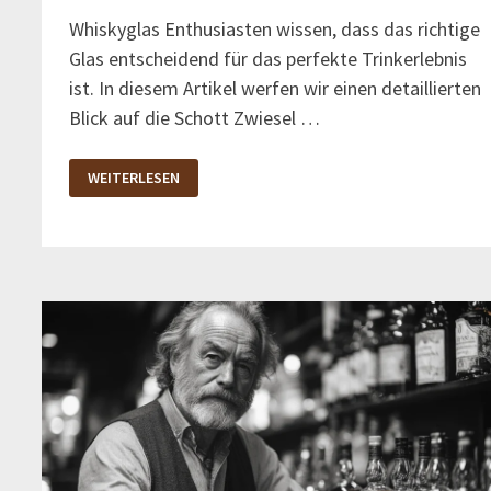
Whiskyglas Enthusiasten wissen, dass das richtige
Glas entscheidend für das perfekte Trinkerlebnis
ist. In diesem Artikel werfen wir einen detaillierten
Blick auf die Schott Zwiesel …
SCHOTT
WEITERLESEN
ZWIESEL
WHISKYGLAS:
HOCHWERTIGE
GLÄSER
IM
TEST