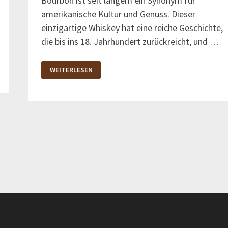
Bourbon ist seit langem ein Synonym für
amerikanische Kultur und Genuss. Dieser
einzigartige Whiskey hat eine reiche Geschichte,
die bis ins 18. Jahrhundert zurückreicht, und …
BURBN
WEITERLESEN
ALKOHOL:
GESCHICHTE,
HERSTELLUNG
UND
BELIEBTE
MARKEN
VON
BOURBON