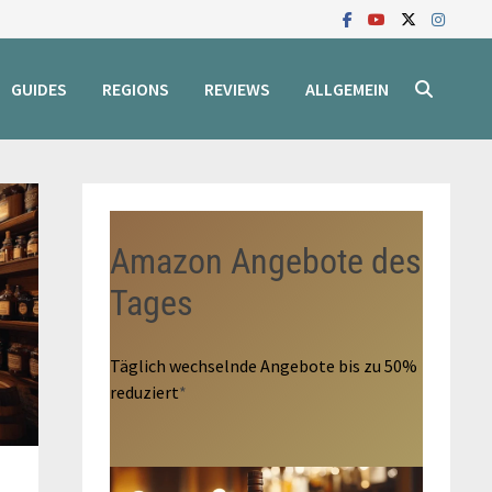
GUIDES
REGIONS
REVIEWS
ALLGEMEIN
Amazon Angebote des
Tages
Täglich wechselnde Angebote bis zu 50%
reduziert
*