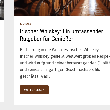
GUIDES
Irischer Whiskey: Ein umfassender
Ratgeber für Genießer
Einführung in die Welt des irischen Whiskeys
Irischer Whiskey genießt weltweit großen Respe
und wird aufgrund seiner herausragenden Qualit
und seines einzigartigen Geschmacksprofils
geschätzt. Was …
IRISCHER
WEITERLESEN
WHISKEY:
EIN
UMFASSENDER
RATGEBER
FÜR
GENIESSER