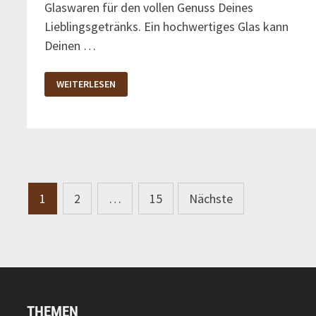
Glaswaren für den vollen Genuss Deines
Lieblingsgetränks. Ein hochwertiges Glas kann
Deinen …
PERFEKTES
WEITERLESEN
GLASWAREN-
SET
FÜR
WHISKEY-
LIEBHABER
ENTDECKEN
Seitennummerierung
1
2
…
15
Nächste
der
Beiträge
THEMEN