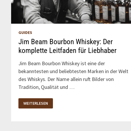
GUIDES
Jim Beam Bourbon Whiskey: Der
komplette Leitfaden für Liebhaber
Jim Beam Bourbon Whiskey ist eine der
bekanntesten und beliebtesten Marken in der Welt
des Whiskys. Der Name allein ruft Bilder von
Tradition, Qualität und …
JIM
WEITERLESEN
BEAM
BOURBON
WHISKEY:
DER
KOMPLETTE
LEITFADEN
FÜR