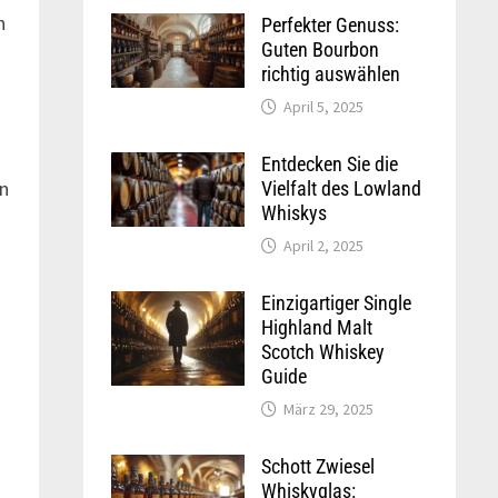
n
Perfekter Genuss:
Guten Bourbon
richtig auswählen
April 5, 2025
Entdecken Sie die
en
Vielfalt des Lowland
Whiskys
April 2, 2025
Einzigartiger Single
Highland Malt
Scotch Whiskey
Guide
März 29, 2025
Schott Zwiesel
Whiskyglas: