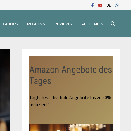
GUIDES
REGIONS
REVIEWS
ALLGEMEIN
Amazon Angebote des
Tages
Täglich wechselnde Angebote bis zu 50%
reduziert
*