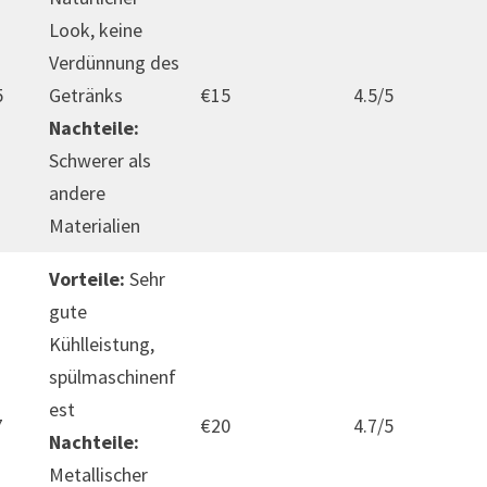
Look, keine
Verdünnung des
5
Getränks
€15
4.5/5
Nachteile:
Schwerer als
andere
Materialien
Vorteile:
Sehr
gute
Kühlleistung,
spülmaschinenf
est
7
€20
4.7/5
Nachteile:
Metallischer