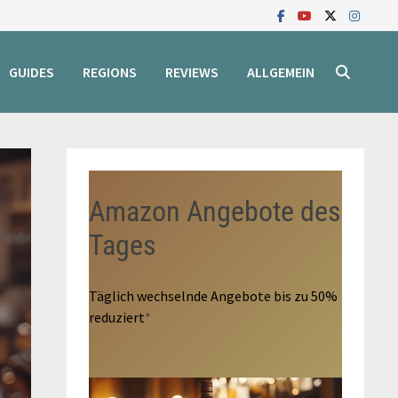
GUIDES
REGIONS
REVIEWS
ALLGEMEIN
Amazon Angebote des
Tages
Täglich wechselnde Angebote bis zu 50%
reduziert
*