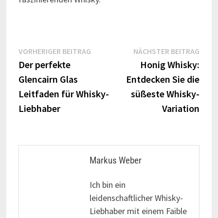
Beitragsnavigation
Vorheriger
Näch
VORHERIGER BEITRAG
NÄCHSTER BEITRAG
Beitrag:
Beitr
Der perfekte
Honig Whisky:
Glencairn Glas
Entdecken Sie die
Leitfaden für Whisky-
süßeste Whisky-
Liebhaber
Variation
Markus Weber
Ich bin ein
leidenschaftlicher Whisky-
Liebhaber mit einem Faible