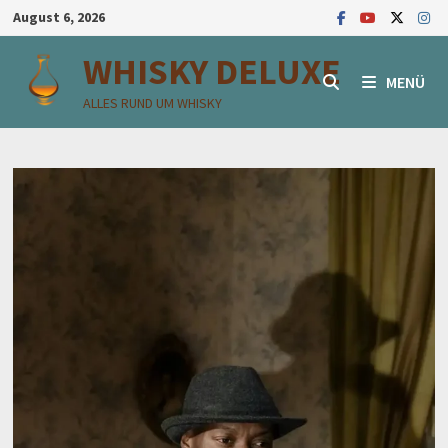
Zum
August 6, 2026
Inhalt
WHISKY DELUXE
springen
MENÜ
ALLES RUND UM WHISKY